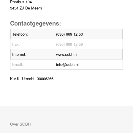
Postbus 104
3454 ZJ De Meern
Contactgegevens:
Telefoon:
(030) 669 12 50
Fax:
(030) 669 12 59
Internet:
www.sobh.nl
Email:
info@sobh.nl
K.v.K. Utrecht: 30006366
Over SOBH